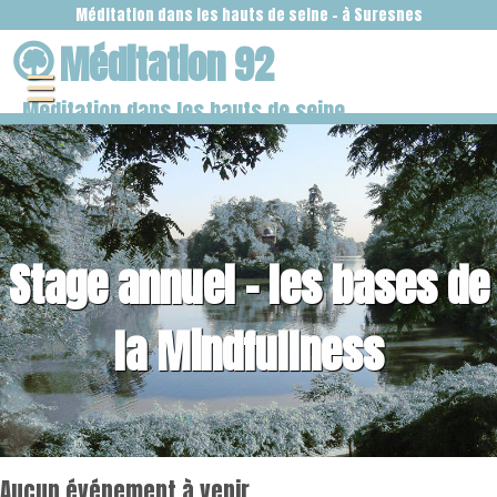
Méditation 92
Meditation dans les hauts de seine
Stage annuel - les bases de
la Mindfullness
Aucun événement à venir.